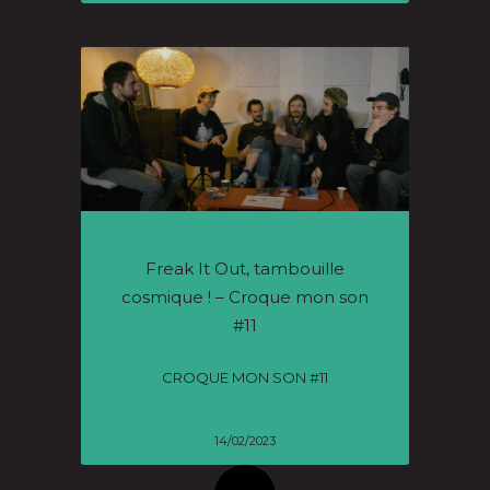
Freak It Out, tambouille
cosmique ! – Croque mon son
#11
CROQUE MON SON #11
14/02/2023