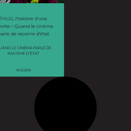
THUG, l’histoire d’une
volte – Quand le cinéma
parle de racisme d’état
UAND LE CINÉMA PARLE DE
RACISME D’ÉTAT
19/12/2019