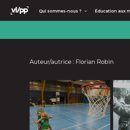
Aller
principal
Qui sommes-nous ?
Éducation aux 
au
contenu
Auteur/autrice : Florian Robin