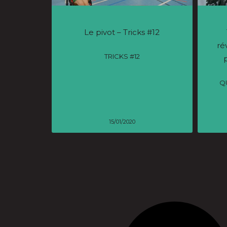
Le pivot – Tricks #12
ré
TRICKS #12
Q
15/01/2020