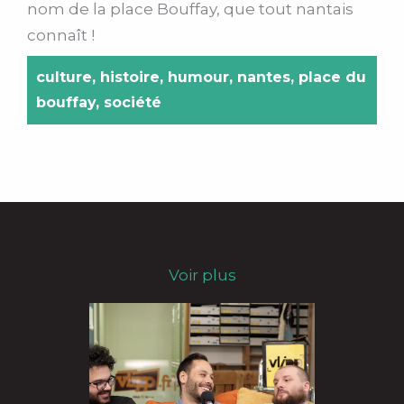
nom de la place Bouffay, que tout nantais
connaît !
culture
,
histoire
,
humour
,
nantes
,
place du
bouffay
,
société
Voir plus