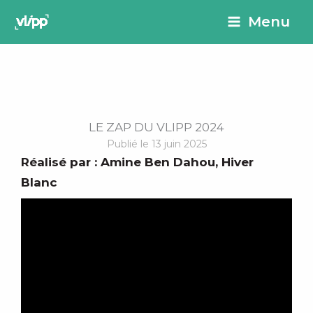
Aller
principal
Menu
au
contenu
LE ZAP DU VLIPP 2024
Publié le 13 juin 2025
Réalisé par :
Amine Ben Dahou
,
Hiver
Blanc