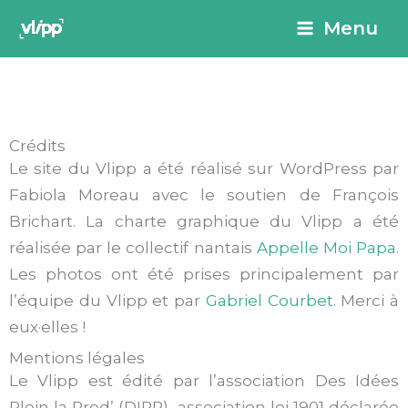
Aller
principal
Menu
au
contenu
Crédits
Le site du Vlipp a été réalisé sur WordPress par
Fabiola Moreau avec le soutien de François
Brichart.
La charte graphique du Vlipp a été
réalisée par le collectif nantais
Appelle Moi Papa
.
Les photos ont été prises principalement par
l’équipe du Vlipp et par
Gabriel Courbet
. Merci à
eux·elles !
Mentions légales
Le Vlipp est édité par l’association Des Idées
Plein la Prod’ (DIPP), association loi 1901 déclarée