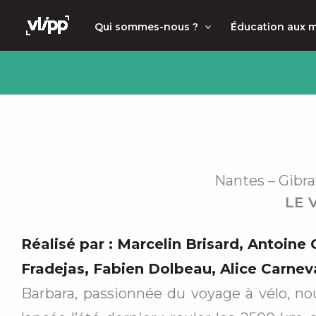
Aller
principal
Qui sommes-nous ?
Éducation aux 
au
contenu
Nantes – Gibral
LE 
Réalisé par :
Marcelin Brisard
,
Antoine 
Fradejas
,
Fabien Dolbeau
,
Alice Carnev
Barbara, passionnée du voyage à vélo, nous