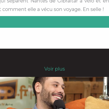
qui séparent Nantes de Gibraltar à vélo et en
t comment elle a vécu son voyage. En selle !
Voir plus