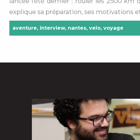
lancée l’été dernier : rouler les 2500 km 
explique sa préparation, ses motivations e
aventure
,
interview
,
nantes
,
velo
,
voyage