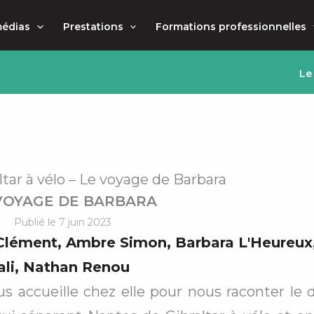
médias
Prestations
Formations professionnelles
Le
tar à vélo – Le voyage de Barbara
VOYAGE DE BARBARA
Publié le 7 juin 2023
Clément
,
Ambre Simon
,
Barbara L'Heureux
ali
,
Nathan Renou
 accueille chez elle pour nous raconter le dé