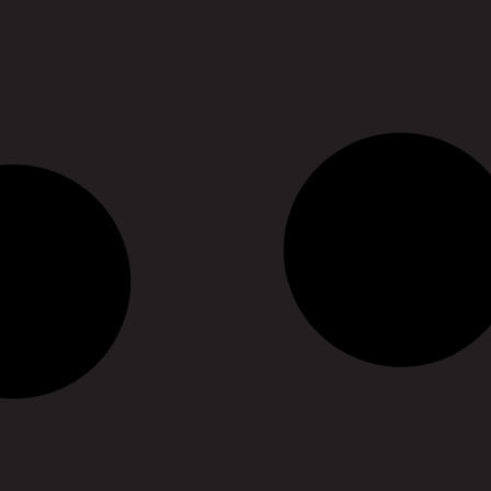
Quilez
sur le festival nantais d
musiques européenn
14/06/2023
19/04/2023