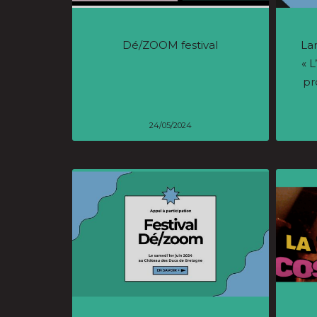
Dé/ZOOM festival
La
« L
pr
24/05/2024