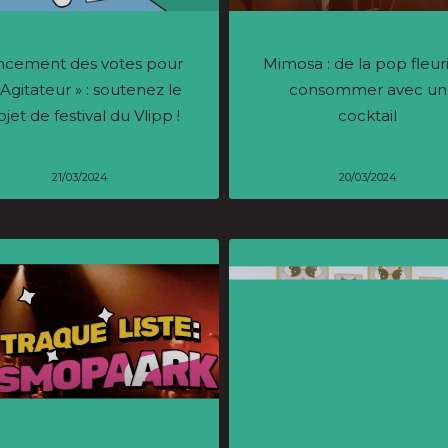
ncement des votes pour
Mimosa : de la pop fleur
’Agitateur » : soutenez le
consommer avec un
ojet de festival du Vlipp !
cocktail
21/03/2024
20/03/2024