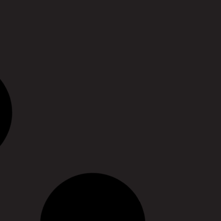
es
continents 2022
es
22/02/2023