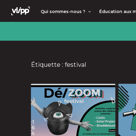
Aller
principal
Qui sommes-nous ?
Éducation aux 
au
contenu
Étiquette : festival