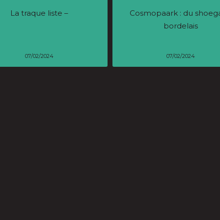
La traque liste –
Cosmopaark : du shoeg
bordelais
07/02/2024
07/02/2024
nstagram au grand écran
Europa Nantes devient
Conversation avec Carla
village Eurofonik – Ret