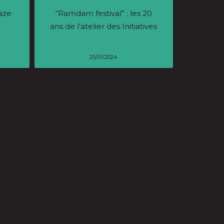
aze
“Ramdam festival” : les 20
ans de l’atelier des Initiatives
25/01/2024
 le
Les jeunes décernent un
our
prix – Festival des 3