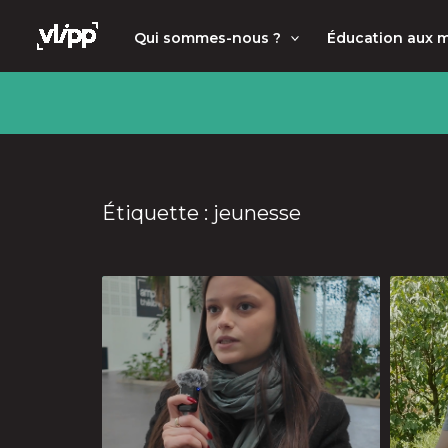
Aller
principal
Qui sommes-nous ?
Éducation aux 
au
contenu
Étiquette : jeunesse