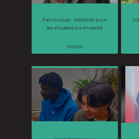
Parcoursup : rebelote pour
Ju
les étudiant.e.s en santé
11/03/2026