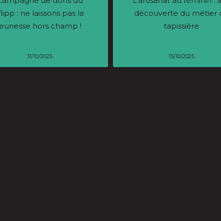
Campagne de dons du
L’artisanat au féminin : à
lipp : ne laissons pas la
découverte du métier 
jeunesse hors champ !
tapissière
31/10/2025
15/10/2025
s collégiens deviennent
Héroïne malgré elle
urnalistes pour découvrir