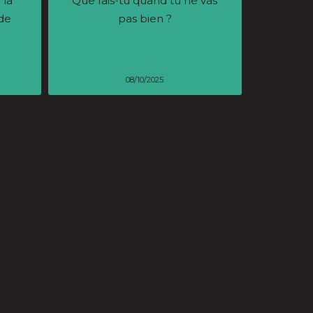
 la
Que fais-tu quand tu ne vas
de
pas bien ?
08/10/2025
Retcou, jeune talent nantais