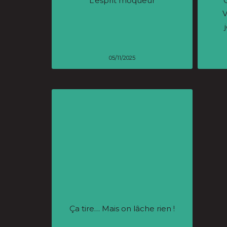
L’esprit moqueur
V
05/11/2025
Ça tire… Mais on lâche rien !
De
jo