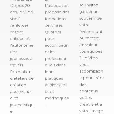
souhaitez
Depuis 20
L’association
garder un
ans, le Vlipp
propose des
souvenir de
vise à
formations
votre
renforcer
certifiées
événement
l’esprit
Qualiopi
ou mettre
critique et
pour
en valeur
l’autonomie
accompagn
vos équipes
des
er les
? Le Vlipp
jeunesses à
professionn
vous
travers
el·le·s dans
accompagn
l’animation
leurs
e pour créer
d’ateliers de
pratiques
des
création
audiovisuell
contenus
audiovisuell
es et
vidéos
e et
médiatiques
créatifs et à
journalistiqu
.
votre image.
e.