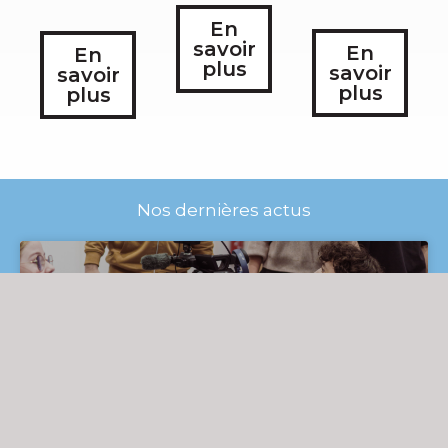
En
savoir
En
En
plus
savoir
savoir
plus
plus
Nos dernières actus