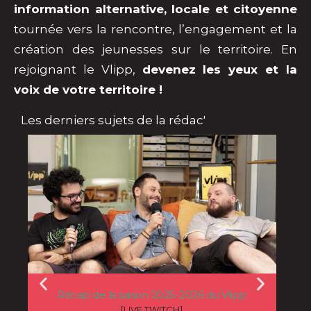
information alternative, locale et citoyenne
tournée vers la rencontre, l’engagement et la
création des jeunesses sur le territoire. En
rejoignant le Vlipp,
d
evenez les yeux et la
voix de votre territoire !
Les derniers sujets de la rédac'
Récap de la saison 2025-2026 du Vlipp
Le V
[LIVE TWITCH]