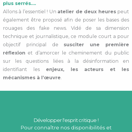
plus serrés….
Allons à l’essentiel ! Un
atelier de deux heures
peut
également être proposé afin de poser les bases des
rouages des fake news. Vidé de sa dimension
technique et journalistique, ce module court a pour
objectif principal de
susciter une première
réflexion
et d’amorcer le cheminement du public
sur les questions liées à la désinformation en
identifiant les
enjeux, les acteurs et les
mécanismes à l’œuvre
.
Développer l'esprit critique !
Pour connaître nos disponibilités et