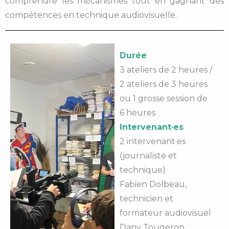
comprendre les mécanismes tout en gagnant des
compétences en technique audiovisuelle.
Durée
3 ateliers de 2 heures /
2 ateliers de 3 heures
ou 1 grosse session de
6 heures
Intervenant·es
2 intervenant·es
(journaliste et
technique)
Fabien Dolbeau,
technicien et
formateur audiovisuel
Dany Tougeron,