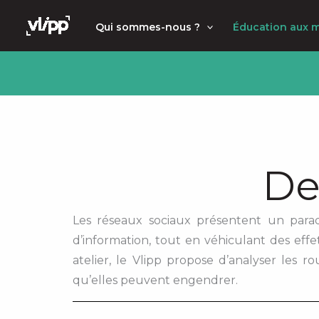
Aller
principal
Qui sommes-nous ?
Éducation aux 
au
contenu
De
Les réseaux sociaux présentent un parado
d’information, tout en véhiculant des effe
atelier, le Vlipp propose d’analyser les r
qu’elles peuvent engendrer.