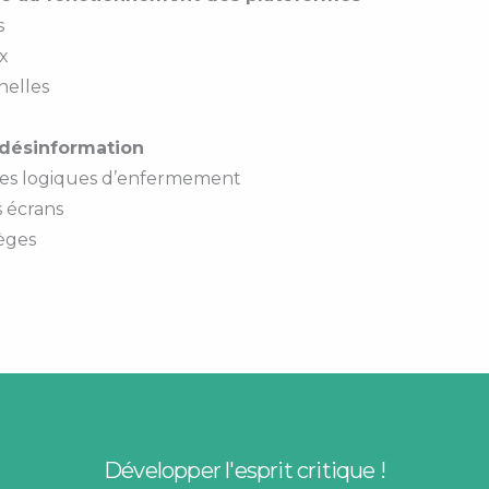
s
x
nelles
 désinformation
 des logiques d’enfermement
s écrans
ièges
Développer l'esprit critique !