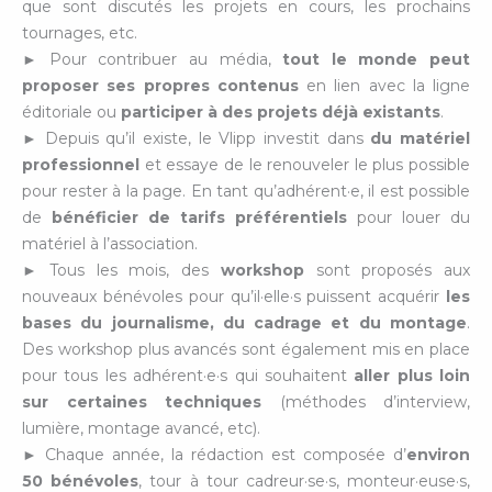
que sont discutés les projets en cours, les prochains
tournages, etc.
► Pour contribuer au média,
tout le monde peut
proposer ses propres contenus
en lien avec la ligne
éditoriale ou
participer à des projets déjà existants
.
► Depuis qu’il existe, le Vlipp investit dans
du matériel
professionnel
et essaye de le renouveler le plus possible
pour rester à la page. En tant qu’adhérent·e, il est possible
de
bénéficier de tarifs préférentiels
pour louer du
matériel à l’association.
► Tous les mois, des
workshop
sont proposés aux
nouveaux bénévoles pour qu’il·elle·s puissent acquérir
les
bases du journalisme, du cadrage et du montage
.
Des workshop plus avancés sont également mis en place
pour tous les adhérent·e·s qui souhaitent
aller plus loin
sur certaines techniques
(méthodes d’interview,
lumière, montage avancé, etc).
► Chaque année, la rédaction est composée d’
environ
50 bénévoles
, tour à tour cadreur·se·s, monteur·euse·s,