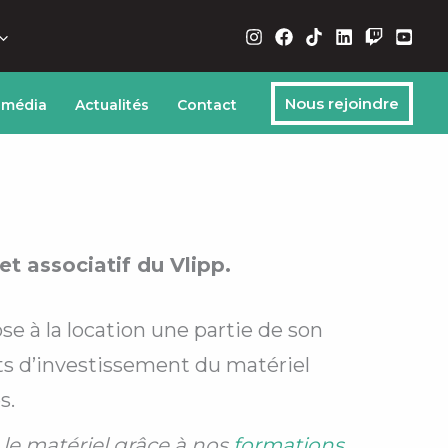
Nous rejoindre
 média
Actualités
Contact
t associatif du Vlipp.
ose à la location une partie de son
ûts d’investissement du matériel
s
.
le matériel grâce à nos
formations