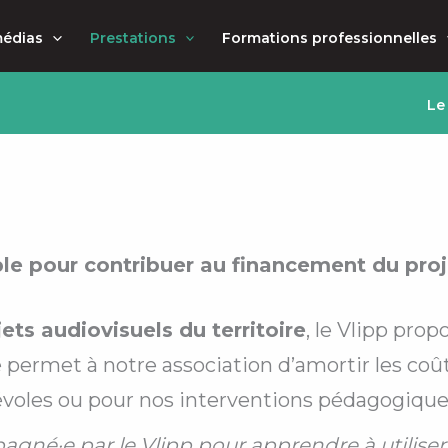
médias
Prestations
Formations professionnelles
Le
le pour contribuer au financement du proje
jets audiovisuels du territoire
, le Vlipp prop
é permet à notre association d’amortir les co
évoles
ou pour
nos interventions pédagogique
né·e par le Vlipp pour apprendre à utiliser 