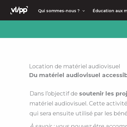
Aller
principal
Qui sommes-nous ?
Éducation aux 
au
contenu
Location de matériel audiovisuel
Du matériel audiovisuel accessib
Dans l’objectif de
soutenir les pro
matériel audiovisuel. Cette activit
qui sera ensuite utilisé
par les bén
À savoir :
vous pouvez être accompag