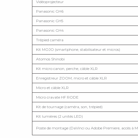
Vidéoprojecteur
Panasonic GH6
Panasonic GH5
Panasonic GH4
Trépied caméra
Kit MOJO (smartphone, stabilisateur et micros)
Atomos Shinobi
Kit micro canon, perche, câble XLR
Enregistreur ZOOM, micro et câble XLR
Micro et câble XLR
Micro cravate HF RODE
Kit de tournage (caméra, son, trépied)
Kit lumières (2 unités LED)
Poste de montage (DaVinci ou Adobe Premiere, accès à M