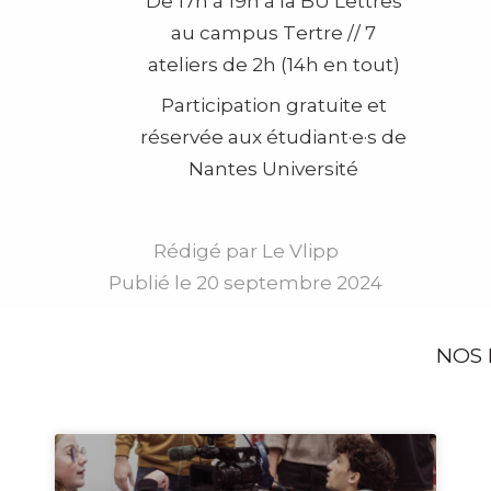
De 17h à 19h à la BU Lettres
au campus Tertre //
7
ateliers de 2h (14h en tout)
Participation gratuite et
réservée aux
étudiant·e·s de
Nantes Université
Rédigé par
Le Vlipp
Publié le
20 septembre 2024
NOS 