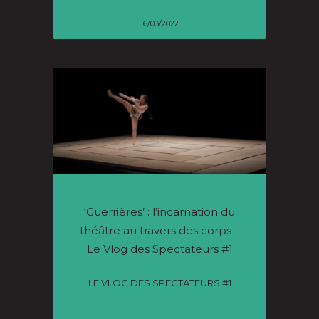
16/03/2022
‘Guerrières’ : l’incarnation du
théâtre au travers des corps –
Le Vlog des Spectateurs #1
LE VLOG DES SPECTATEURS #1