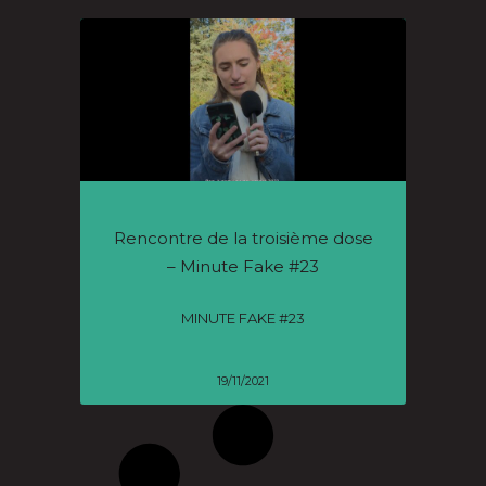
Rencontre de la troisième dose
– Minute Fake #23
MINUTE FAKE #23
19/11/2021