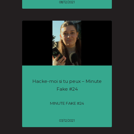
08/12/2021
Hacke-moi si tu peux – Minute
Fake #24
MINUTE FAKE #24
03/12/2021