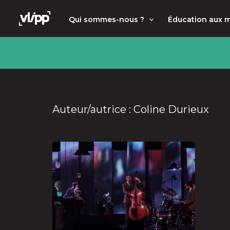
Aller
principal
Qui sommes-nous ?
Éducation aux 
au
contenu
Auteur/autrice : Coline Durieux