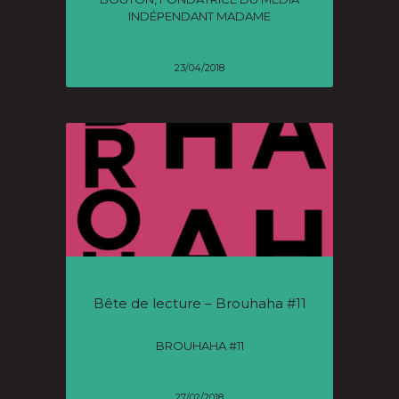
INDÉPENDANT MADAME
23/04/2018
Bête de lecture – Brouhaha #11
BROUHAHA #11
27/02/2018