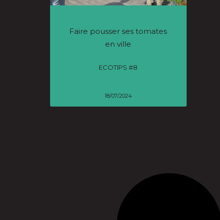
Faire pousser ses tomates
en ville
ECOTIPS #8
18/07/2024