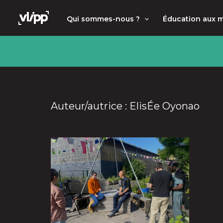
Aller
principal
Qui sommes-nous ?
Éducation aux 
au
contenu
Auteur/autrice : ElisÉe Oyonao