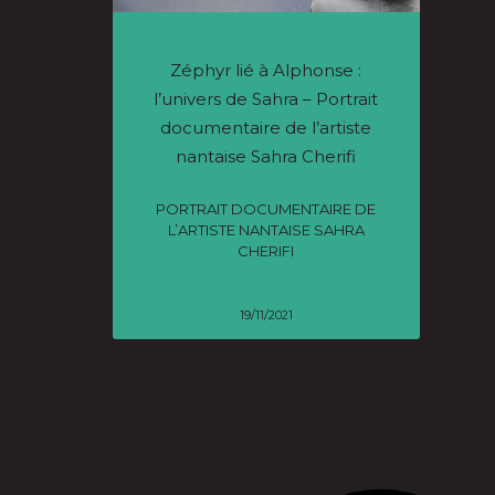
Zéphyr lié à Alphonse :
l’univers de Sahra – Portrait
documentaire de l’artiste
nantaise Sahra Cherifi
PORTRAIT DOCUMENTAIRE DE
L’ARTISTE NANTAISE SAHRA
CHERIFI
19/11/2021