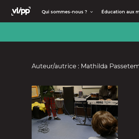
Aller
principal
Qui sommes-nous ?
Éducation aux 
au
contenu
Auteur/autrice : Mathilda Passete