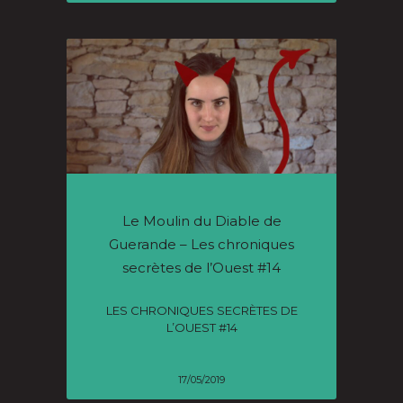
Le Moulin du Diable de
Guerande – Les chroniques
secrètes de l’Ouest #14
LES CHRONIQUES SECRÈTES DE
L’OUEST #14
17/05/2019