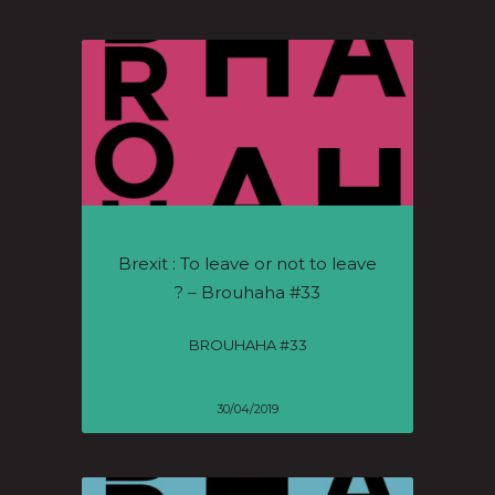
Brexit : To leave or not to leave
? – Brouhaha #33
BROUHAHA #33
30/04/2019