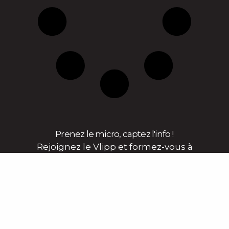
Prenez le micro, captez l'info !
Rejoignez le Vlipp et formez-vous à
l’audiovisuel et au journalisme en
alimentant un média local & engagé !
En savoir plus