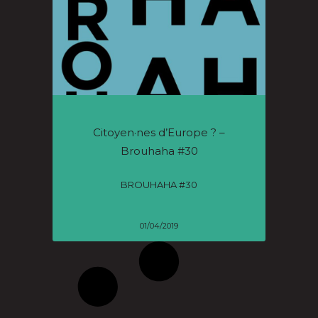
Citoyen·nes d’Europe ? –
Brouhaha #30
BROUHAHA #30
01/04/2019