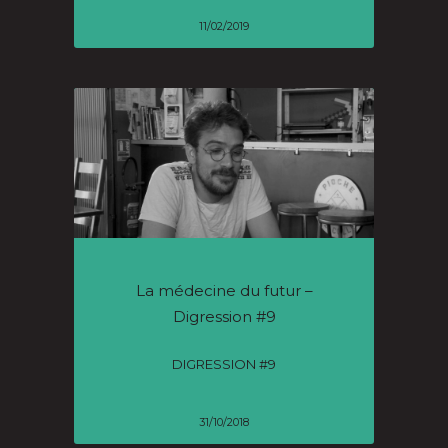
11/02/2019
La médecine du futur –
Digression #9
DIGRESSION #9
31/10/2018