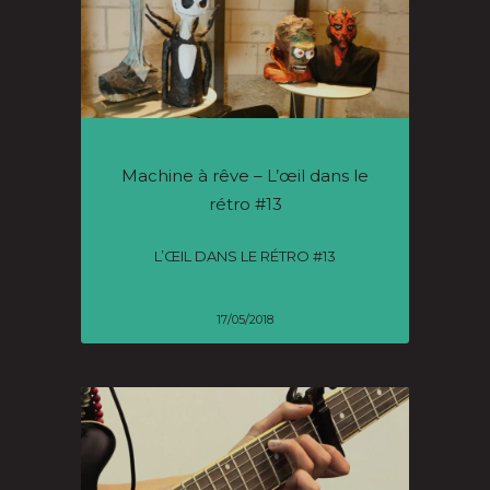
Machine à rêve – L’œil dans le
rétro #13
L’ŒIL DANS LE RÉTRO #13
17/05/2018