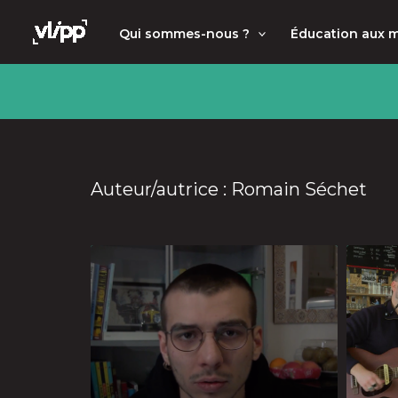
Aller
principal
Qui sommes-nous ?
Éducation aux 
au
contenu
Auteur/autrice : Romain Séchet