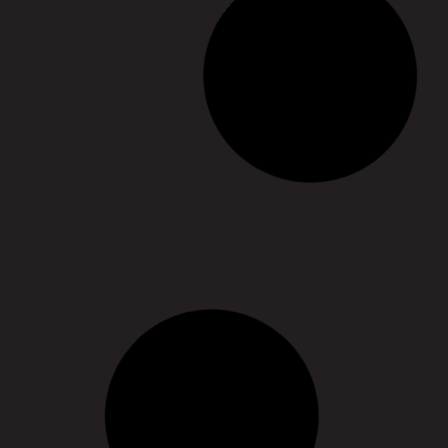
Franck Chudo ou l’art de
transformer ses souffrances
– Création en lumière #1
CRÉATION EN LUMIÈRE #1
19/03/2020