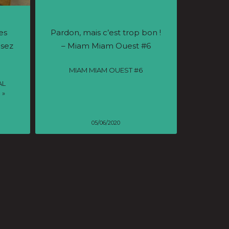
es
Pardon, mais c’est trop bon !
nsez
– Miam Miam Ouest #6
MIAM MIAM OUEST #6
AL
 »
05/06/2020