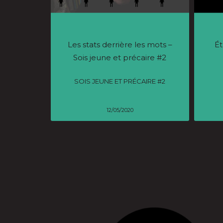
Les stats derrière les mots –
Ét
Sois jeune et précaire #2
SOIS JEUNE ET PRÉCAIRE #2
12/05/2020