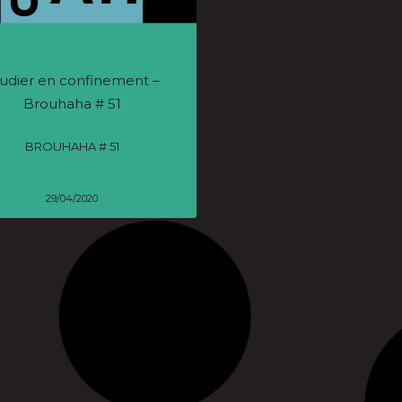
udier en confinement –
Prenez (trop de) place
Brouhaha # 51
Élections 2020 : les jeu
prennent la main
BROUHAHA # 51
ÉLECTIONS 2020 : LES JEU
PRENNENT LA MAIN
29/04/2020
26/03/2020