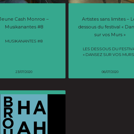
Jeune Cash Monroe –
Artistes sans limites – L
Musikanantes #8
dessous du festival « Da
sur vos Murs »
MUSIKANANTES #8
LES DESSOUS DU FESTIV
« DANSEZ SUR VOS MURS
23/07/2020
06/07/2020