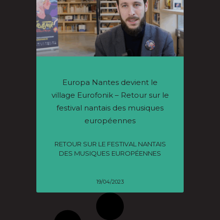
Europa Nantes devient le
village Eurofonik – Retour sur le
festival nantais des musiques
européennes
RETOUR SUR LE FESTIVAL NANTAIS
DES MUSIQUES EUROPÉENNES
19/04/2023