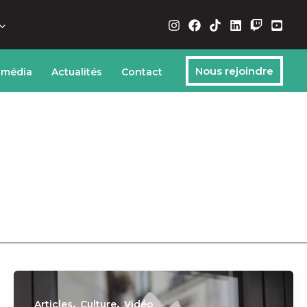
Nous rejoindre
 média
Actualités
Contact
,
,
Articles
Culture
Vidéo