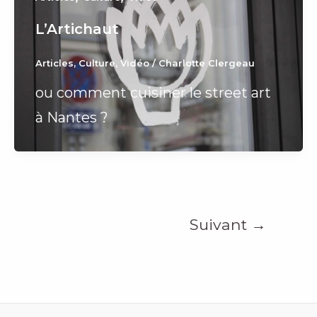
L’Artichaut
Articles
,
Culture
,
Vidéo
/
Charlotte Clergeau
ou comment cuisiner le street art
à Nantes ?
Suivant
→