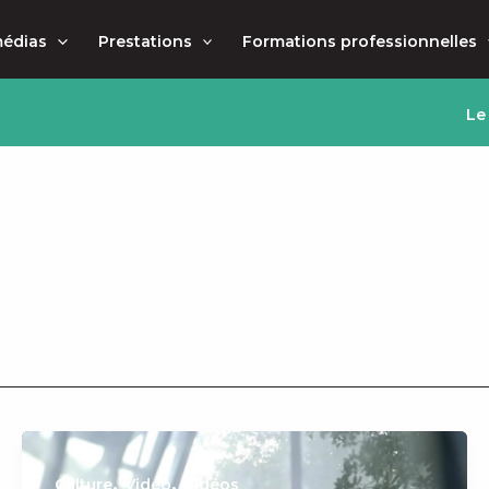
médias
Prestations
Formations professionnelles
Le
,
,
Culture
Vidéo
Vidéos