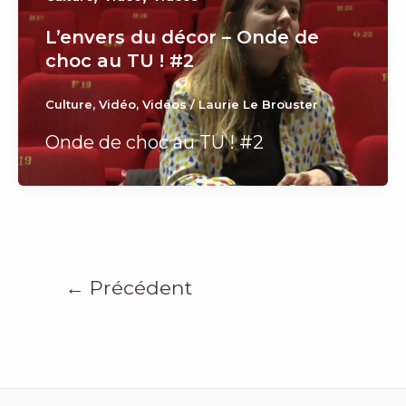
L’envers du décor – Onde de
choc au TU ! #2
Culture
,
Vidéo
,
Vidéos
/
Laurie Le Brouster
Onde de choc au TU ! #2
←
Précédent