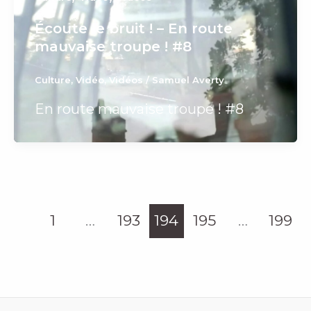
Écoute le bruit ! – En route
mauvaise troupe ! #8
Culture
,
Vidéo
,
Vidéos
/
Samuel Averty
En route mauvaise troupe ! #8
1
…
193
194
195
…
199