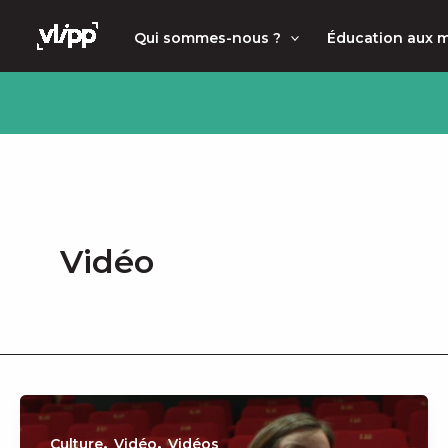
Aller
principal
Qui sommes-nous ?
Éducation aux 
au
contenu
Vidéo
,
,
Culture
Vidéo
Vidéos