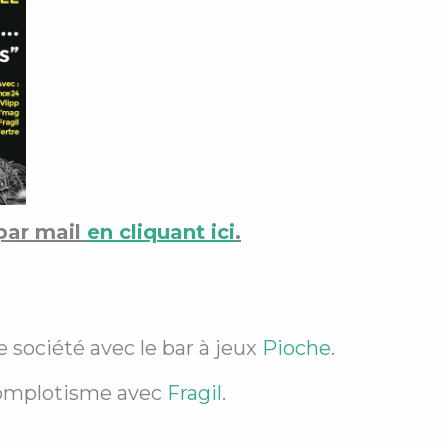
 par mail
en cliquant ici
.
e société avec le bar à jeux
Pioche
.
 complotisme avec
Fragil
.