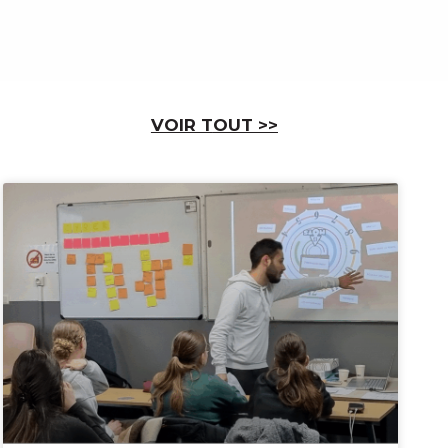
VOIR T
OUT
>>