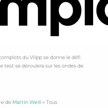
 complots du Vlipp se donne le défi
e test se déroulera sur les ondes de
re de
Martin Weill
« Tous