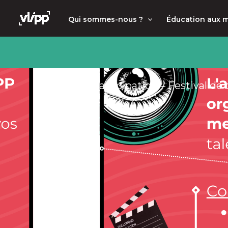
Aller
principal
Qui sommes-nous ?
Éducation aux 
au
contenu
Appel à Participation – Festival de