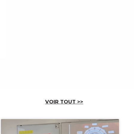
VOIR T
OUT
>>