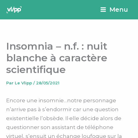
Aller
principal
Menu
au
contenu
Insomnia – n.f. : nuit
blanche à caractère
scientifique
Par
Le Vlipp
/
28/05/2021
Encore une insomnie…notre personnage
n’arrive pas à s’endormir car une question
existentielle l’obsède. Il·elle décide alors de
questionner son assistant de téléphone
virtuel, s’ensuit un échange loufoque sur la