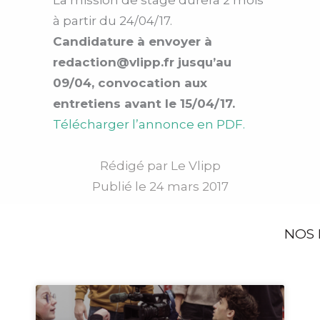
La mission de stage durera 2 mois
à partir du 24/04/17.
Candidature à envoyer à
redaction@vlipp.fr jusqu’au
09/04, convocation aux
entretiens avant le 15/04/17.
Télécharger l’annonce en PDF.
Rédigé par
Le Vlipp
Publié le
24 mars 2017
NOS 