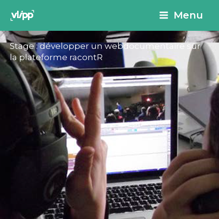
Aller
principal
Menu
au
contenu
Stage : développer un webdocumentaire sur
la plateforme racontR