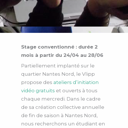
Stage conventionné : durée 2
mois à partir du 24/04 au 28/06
Partiellement implanté sur le
quartier Nantes Nord, le Vlipp
propose des
ateliers d’initiation
vidéo gratuits
et ouverts à tous
chaque mercredi. Dans le cadre
de sa création collective annuelle
de fin de saison à Nantes Nord,
nous recherchons un étudiant en