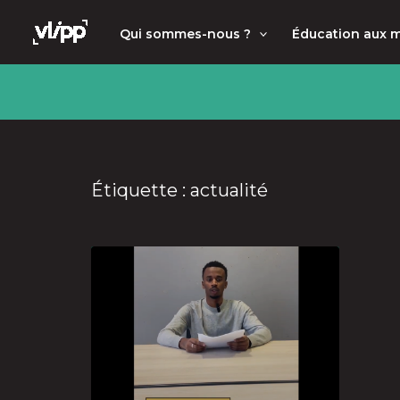
Aller
principal
Qui sommes-nous ?
Éducation aux 
au
contenu
Étiquette : actualité