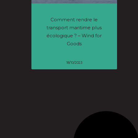
Comment rendre le
transport maritime plus
écologique ? – Wind for
Goods
18/10/2023