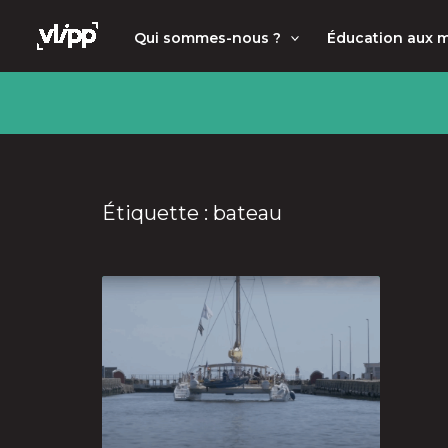
Aller
principal
Qui sommes-nous ?
Éducation aux 
au
contenu
Étiquette : bateau