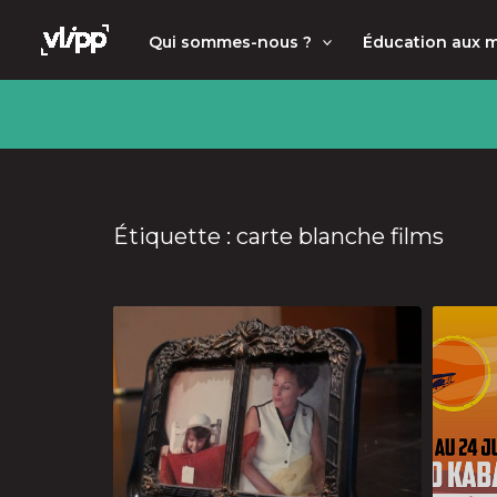
Aller
principal
Qui sommes-nous ?
Éducation aux 
au
contenu
Étiquette : carte blanche films