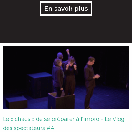
En savoir plus
Le « chaos » de se préparer à l’impro – Le Vlog
des spectateurs #4