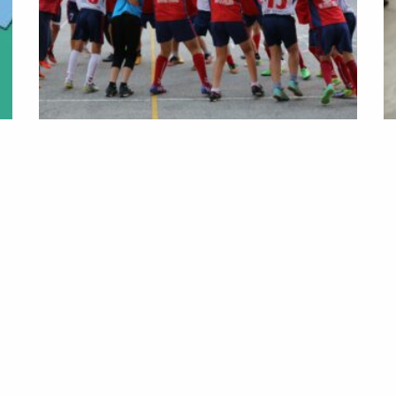
Prenez le micro, captez l'info !
ous à l’audiovisuel et au journalisme en alime
En savoir plus
Page
Page
Page
Page
Page