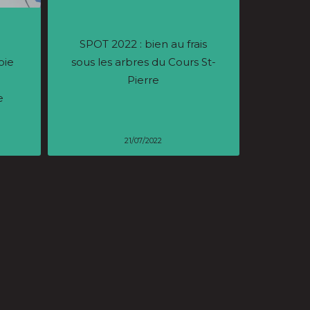
.
SPOT 2022 : bien au frais
oie
sous les arbres du Cours St-
Pierre
e
21/07/2022