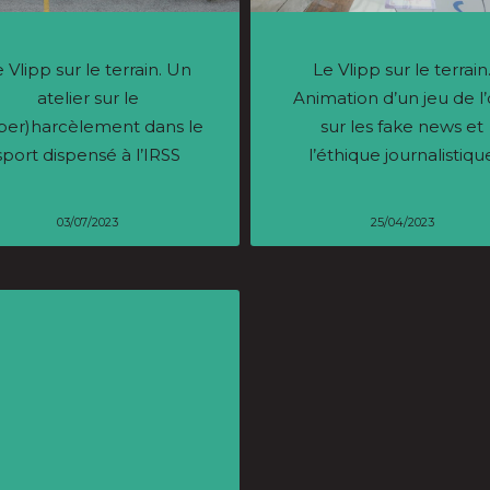
 Vlipp sur le terrain. Un
Le Vlipp sur le terrain
atelier sur le
Animation d’un jeu de l’
ber)harcèlement dans le
sur les fake news et
sport dispensé à l’IRSS
l’éthique journalistiqu
03/07/2023
25/04/2023