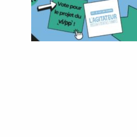
Rejoignez le Vlipp et formez-v