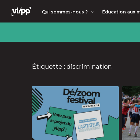
Aller
principal
Qui sommes-nous ?
Éducation aux 
au
contenu
Étiquette : discrimination