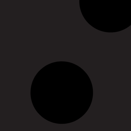
Diversité à l’écran, c’est
comment ? – Enquête sur la
place des minorités au
cinéma
22/07/2021