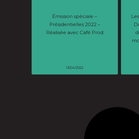
Émission spéciale –
Les
Présidentielles 2022 –
Do
Réalisée avec Café Prod
d
mo
13/04/2022