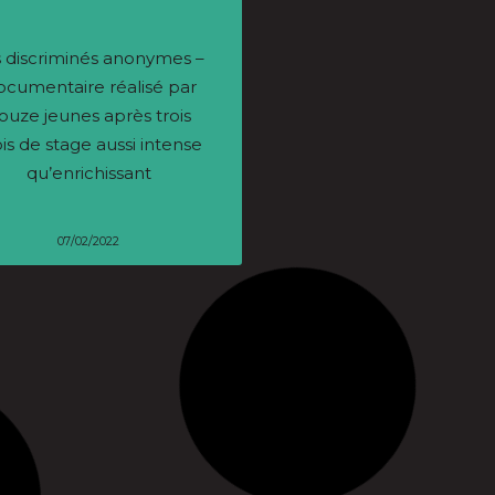
 discriminés anonymes –
« Les discriminés
cumentaire réalisé par
anonymes » à Tissé Métis
ouze jeunes après trois
is de stage aussi intense
qu’enrichissant
07/02/2022
12/01/2022