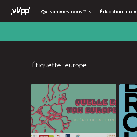
Aller
principal
Qui sommes-nous ?
Éducation aux 
au
contenu
Étiquette : europe