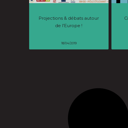
Projections & débats autour
C
de l’Europe !
18/04/2019