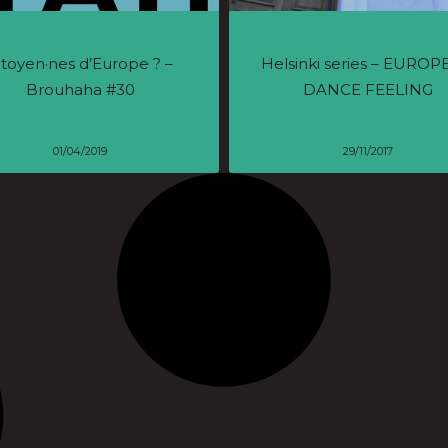
itoyen·nes d’Europe ? –
Helsinki series – EURO
Brouhaha #30
DANCE FEELING
01/04/2019
29/11/2017