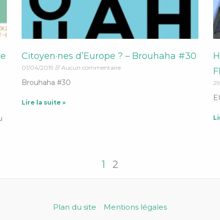
pe
Citoyen·nes d’Europe ? – Brouhaha #30
H
01/04/2019
Aucun commentaire
F
Brouhaha #30
29
E
Lire la suite »
u
Li
1
2
Plan du site
Mentions légales