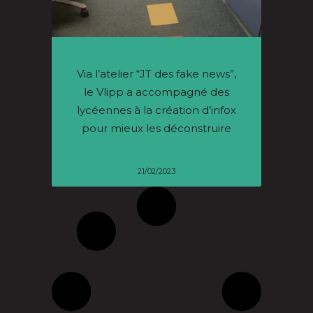
Via l’atelier “JT des fake news”,
le Vlipp a accompagné des
lycéennes à la création d’infox
pour mieux les déconstruire
21/02/2023