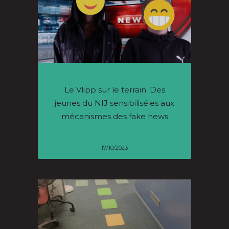
Le Vlipp sur le terrain. Des
jeunes du NIJ sensibilisé·es aux
mécanismes des fake news
17/10/2023