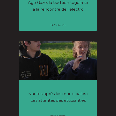
Ago Gazo, la tradition togolaise
à la rencontre de l’électro
06/05/2026
Nantes après les municipales :
Les attentes des étudiant·es