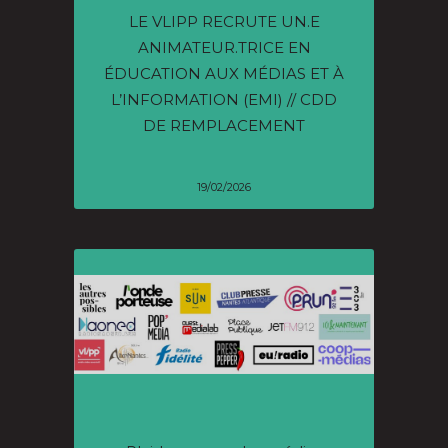
LE VLIPP RECRUTE UN.E
ANIMATEUR.TRICE EN
ÉDUCATION AUX MÉDIAS ET À
L’INFORMATION (EMI) // CDD
DE REMPLACEMENT
19/02/2026