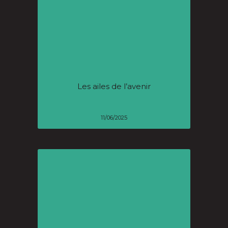
Les ailes de l’avenir
11/06/2025