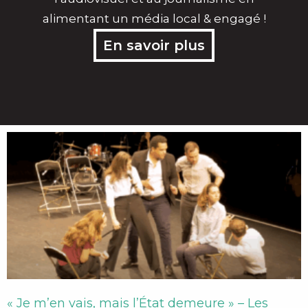
alimentant un média local & engagé !
En savoir plus
Page
Page
Page
Page
Page
« Je m’en vais, mais l’État demeure » – Les