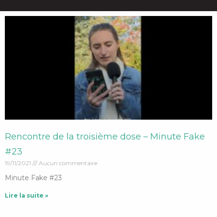
Rencontre de la troisième dose – Minute Fake
#23
19/11/2021
Aucun commentaire
Minute Fake #23
Lire la suite »