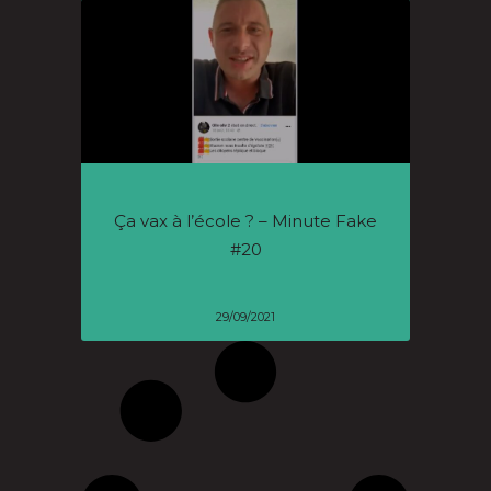
Ça vax à l’école ? – Minute Fake
#20
29/09/2021