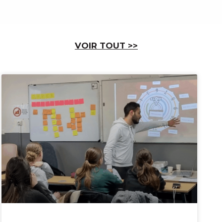
VOIR T
OUT
>>