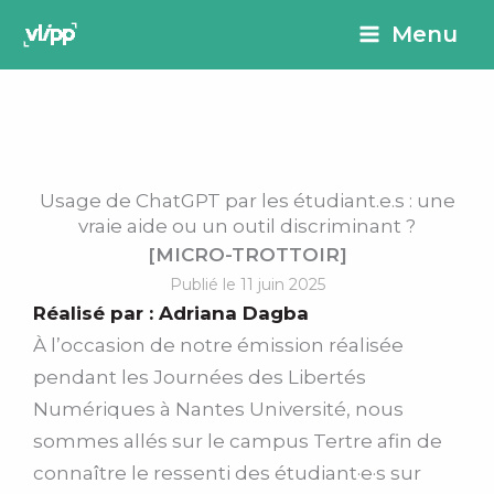
Aller
principal
Menu
au
contenu
Usage de ChatGPT par les étudiant.e.s : une
vraie aide ou un outil discriminant ?
[MICRO-TROTTOIR]
Publié le 11 juin 2025
Réalisé par :
Adriana Dagba
À l’occasion de notre émission réalisée
pendant les Journées des Libertés
Numériques à Nantes Université, nous
sommes allés sur le campus Tertre afin de
connaître le ressenti des étudiant·e·s sur