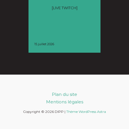
2026 du Vlipp
de Nan
[LIVE TWITCH]
L
15 juillet 2026
9 juillet 2026
Plan du site
Mentions légales
Copyright © 2026 DIPP |
Thème WordPress Astra