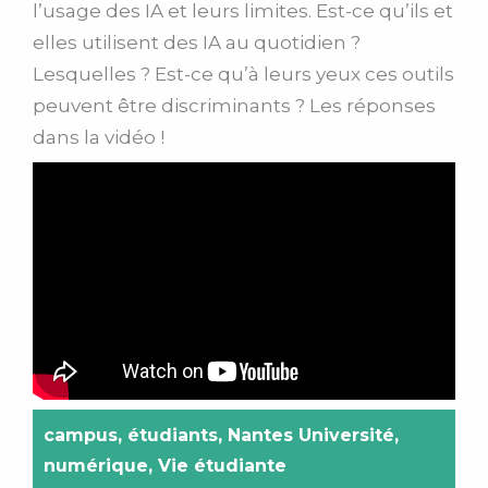
l’usage des IA et leurs limites. Est-ce qu’ils et
elles utilisent des IA au quotidien ?
Lesquelles ? Est-ce qu’à leurs yeux ces outils
peuvent être discriminants ? Les réponses
dans la vidéo !
campus
,
étudiants
,
Nantes Université
,
numérique
,
Vie étudiante