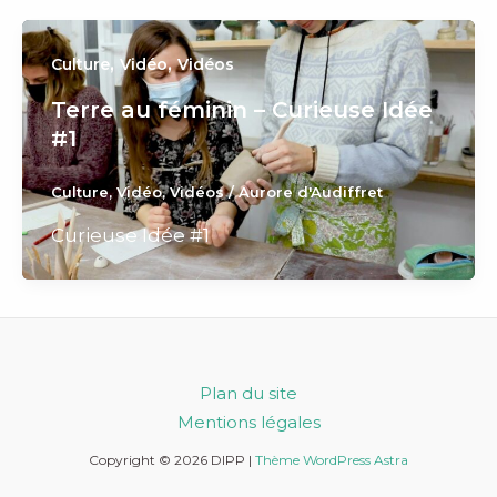
,
,
Culture
Vidéo
Vidéos
Terre au féminin – Curieuse Idée
#1
Culture
,
Vidéo
,
Vidéos
/
Aurore d'Audiffret
Curieuse Idée #1
Plan du site
Mentions légales
Copyright © 2026 DIPP |
Thème WordPress Astra