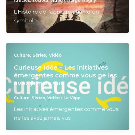
Articles
,
Société
,
Vidéo
/
Margo Magny
L’Histoire de l’appropriation d’un
symbole
,
,
Culture
Séries
Vidéo
Curieuse Idée – Les initiatives
émergentes comme vous ne les
avez jamais vus
Culture
,
Séries
,
Vidéo
/
Le Vlipp
Les initiatives émergentes comme vous
ne les avez jamais vus