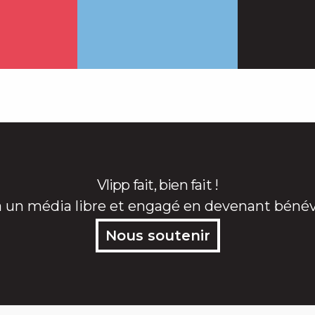
acter
Contacter
Cont
Vlipp fait, bien fait !
à un média libre et engagé en devenant bénévo
Nous soutenir