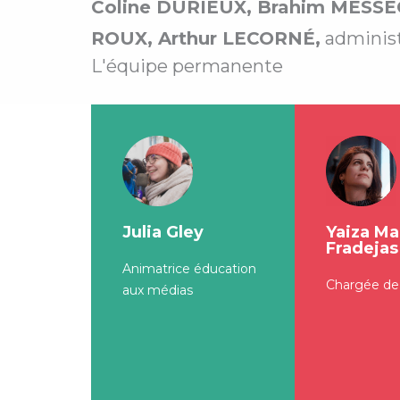
Coline DURIEUX, Brahim MESS
ROUX,
Arthur LECORNÉ
,
administr
L'équipe permanente
Julia Gley
Yaiza Ma
Fradejas
Animatrice éducation
Chargée de
aux médias