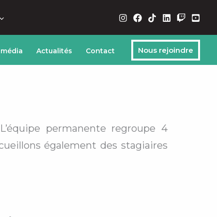
Nous rejoindre
 média
Actualités
Contact
. L’équipe permanente regroupe 4
ccueillons également des stagiaires