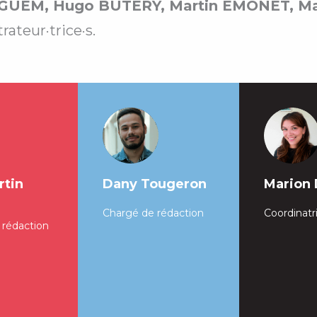
EGUEM, Hugo BUTERY, Martin EMONET, 
ateur·trice·s.
rtin
Dany Tougeron
Marion
Chargé de rédaction
Coordinatr
 rédaction