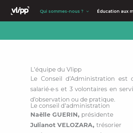
Aller
principal
Qui sommes-nous ?
Éducation aux 
au
contenu
L'équipe du Vlipp
Le Conseil d’Administration est
salarié·e·s et 3 volontaires en se
d’observation ou de pratique.
Le conseil d'administration
Naëlle GUERIN,
présidente
Julianot VELOZARA,
trésorier