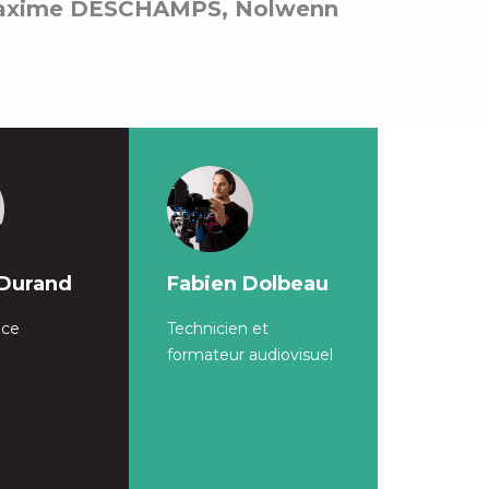
Maxime DESCHAMPS, Nolwenn
 Durand
Fabien Dolbeau
ice
Technicien et
formateur audiovisuel