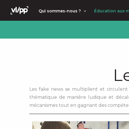
Aller
principal
Qui sommes-nous ?
Éducation aux 
au
contenu
L
Les fake news se multiplient et circulent
thématique de manière ludique et décalée
mécanismes tout en gagnant des compéten