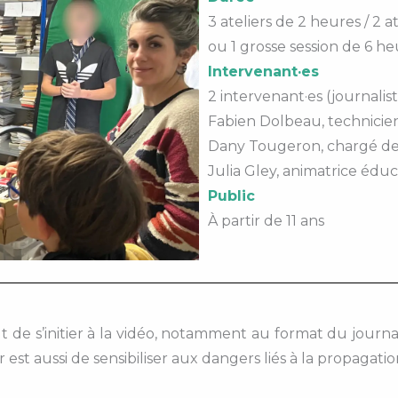
3 ateliers de 2 heures / 2 
ou 1 grosse session de 6 h
Intervenant·es
2 intervenant·es (journalis
Fabien Dolbeau, technicie
Dany Tougeron, chargé de
Julia Gley, animatrice édu
Public
À partir de 11 ans
e s’initier à la vidéo, notamment au format du journal 
er est aussi de sensibiliser aux dangers liés à la propagat