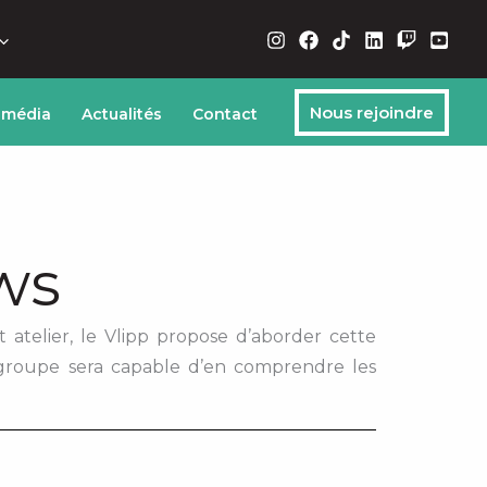
Nous rejoindre
 média
Actualités
Contact
ws
 atelier, le Vlipp propose d’aborder cette
e groupe sera capable d’en comprendre les