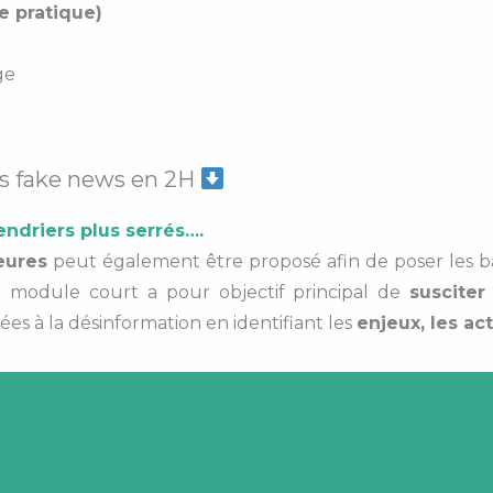
e pratique)
ge
les fake news en 2H
endriers plus serrés….
eures
peut également être proposé afin de poser les ba
ce module court a pour objectif principal de
susciter
es à la désinformation en identifiant les
enjeux, les ac