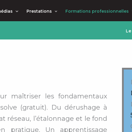
médias
Prestations
Formations professionnelles
Le
ur maîtriser les fondamentaux
esolve
(gratuit)
. Du dérushage à
mat réseau, l’étalonnage et le fond
n pratique. Un apprentissage