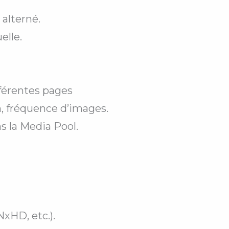
alterné.
elle.
ifférentes pages
n, fréquence d’images.
s la Media Pool.
xHD, etc.).