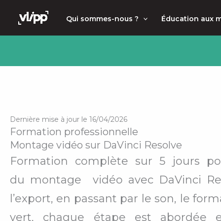
Aller
principal
Qui sommes-nous ?
Éducation aux 
au
contenu
Dernière mise à jour le 16/04/2026
Formation professionnelle
Montage vidéo sur DaVinci Resolve
Formation
complète sur 5 jours po
du
montage
vidéo avec DaVinci R
l’export, en passant par le son, le for
vert, chaque étape est abordée e