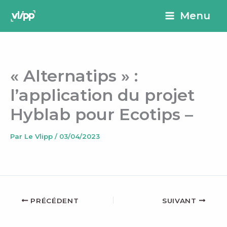
Aller
principal
Menu
au
contenu
« Alternatips » :
l’application du projet
Hyblab pour Ecotips –
Par
Le Vlipp
/
03/04/2023
PRÉCÉDENT
SUIVANT