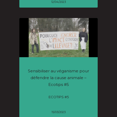
12/04/2023
Sensibiliser au véganisme pour
défendre la cause animale –
Ecotips #5
ECOTIPS #5
15/03/2023