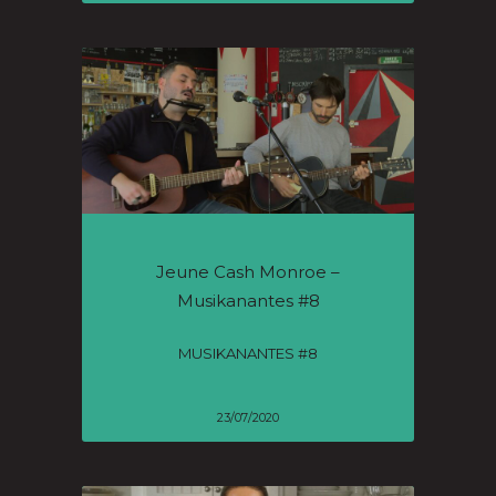
Jeune Cash Monroe –
Musikanantes #8
MUSIKANANTES #8
23/07/2020