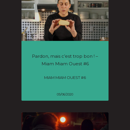
Pardon, mais c’est trop bon ! –
Miam Miam Ouest #6
MIAM MIAM OUEST #6
05/06/2020