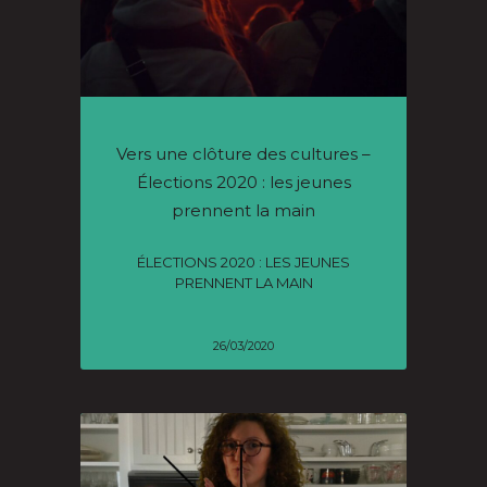
Vers une clôture des cultures –
Élections 2020 : les jeunes
prennent la main
ÉLECTIONS 2020 : LES JEUNES
PRENNENT LA MAIN
26/03/2020