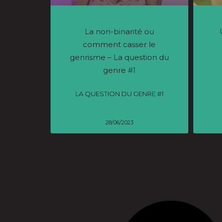
La non-binarité ou
comment casser le
genrisme – La question du
genre #1
LA QUESTION DU GENRE #1
28/06/2023