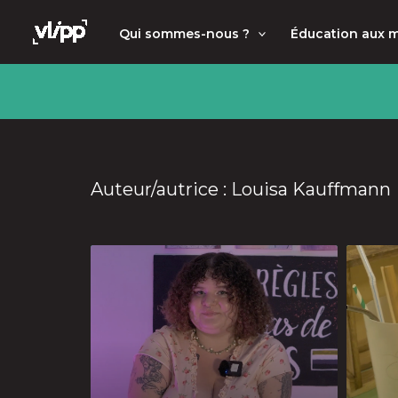
Aller
principal
Qui sommes-nous ?
Éducation aux 
au
contenu
Auteur/autrice : Louisa Kauffmann