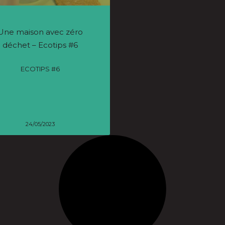
Une maison avec zéro
déchet – Ecotips #6
ECOTIPS #6
24/05/2023