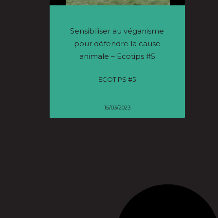
Sensibiliser au véganisme
pour défendre la cause
animale – Ecotips #5
ECOTIPS #5
15/03/2023